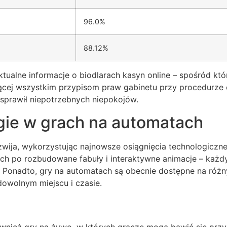
96.0%
88.12%
ktualne informacje o biodlarach kasyn online – spośród kt
ącej wszystkim przypisom praw gabinetu przy procedurze
sprawił niepotrzebnych niepokojów.
ie w grach na automatach
ozwija, wykorzystując najnowsze osiągnięcia technologicz
ch po rozbudowane fabuły i interaktywne animacje – każd
i. Ponadto, gry na automatach są obecnie dostępne na róż
dowolnym miejscu i czasie.
wnież gry na żywo, w których gracze mogą bawić się przy