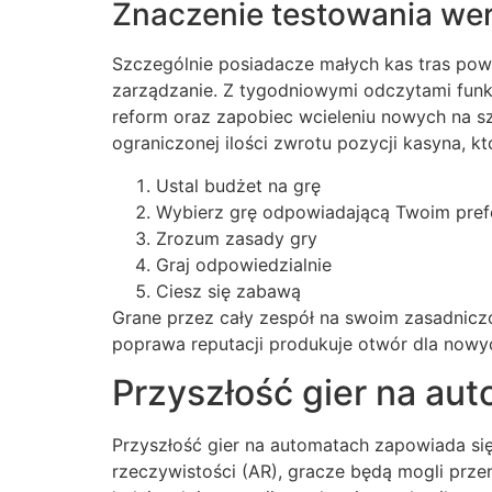
Znaczenie testowania wer
Szczególnie posiadacze małych kas tras pow
zarządzanie. Z tygodniowymi odczytami fun
reform oraz zapobiec wcieleniu nowych na 
ograniczonej ilości zwrotu pozycji kasyna, k
Ustal budżet na grę
Wybierz grę odpowiadającą Twoim pref
Zrozum zasady gry
Graj odpowiedzialnie
Ciesz się zabawą
Grane przez cały zespół na swoim zasadnicz
poprawa reputacji produkuje otwór dla nowyc
Przyszłość gier na au
Przyszłość gier na automatach zapowiada się 
rzeczywistości (AR), gracze będą mogli prze