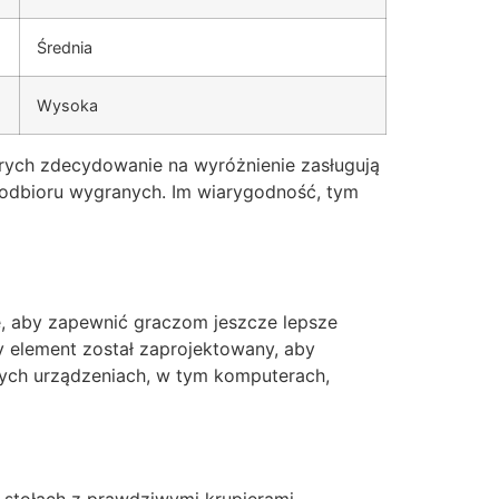
Średnia
Wysoka
órych zdecydowanie na wyróżnienie zasługują
 odbioru wygranych. Im wiarygodność, tym
ne, aby zapewnić graczom jeszcze lepsze
y element został zaprojektowany, aby
nych urządzeniach, w tym komputerach,
 stołach z prawdziwymi krupierami,