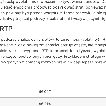
płat, tabelą wypłat i możliwościami aktywowania bonusów. 
eży ulegać emocjom i próbować odzyskiwać strat, ponieważ
ach powinny być przede wszystkim formą rozrywki, a nie 
podsatwą trującej podróży z bakaratami i wszywającymi si
 RTP
odczas analizowania slotów, to zmienność (volatility) i RT
nawane. Slot o niskiej zmienności oferuje częste, ale mnie
alnie większe wygrane. RTP to procent teoretycznej wypłat
ie części postawionych pieniędzy. Przykładem strategii 
o wygranych z pomocą różnych praw, co daje lepsze spra
96.09%
96.21%