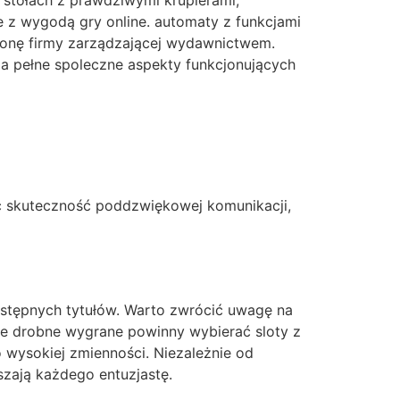
 z wygodą gry online. automaty z funkcjami
ronę firmy zarządzającej wydawnictwem.
za pełne spoleczne aspekty funkcjonujących
ć skuteczność poddzwiękowej komunikacji,
stępnych tytułów. Warto zwrócić uwagę na
 ale drobne wygrane powinny wybierać sloty z
wysokiej zmienności. Niezależnie od
szają każdego entuzjastę.