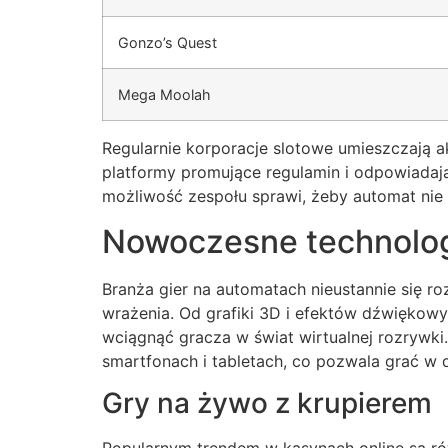
Gonzo’s Quest
Mega Moolah
Regularnie korporacje slotowe umieszczają a
platformy promujące regulamin i odpowiadaj
możliwość zespołu sprawi, żeby automat nie 
Nowoczesne technolog
Branża gier na automatach nieustannie się r
wrażenia. Od grafiki 3D i efektów dźwiękowy
wciągnąć gracza w świat wirtualnej rozrywk
smartfonach i tabletach, co pozwala grać w 
Gry na żywo z krupierem
Popularnym trendem w kasynach online są ró