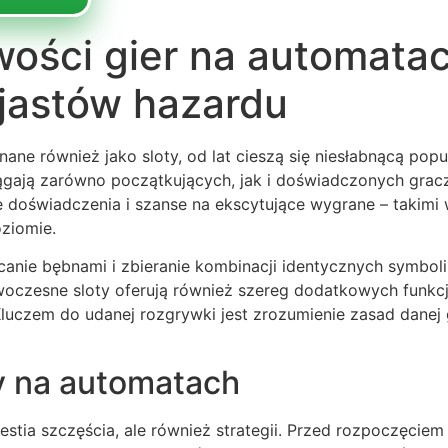
ości gier na automatac
zjastów hazardu
nane również jako sloty, od lat cieszą się niesłabnącą popu
gają zarówno początkujących, jak i doświadczonych gracz
we doświadczenia i szanse na ekscytujące wygrane – takimi
ziomie.
nie bębnami i zbieranie kombinacji identycznych symboli n
czesne sloty oferują również szereg dodatkowych funkcji,
Kluczem do udanej rozgrywki jest zrozumienie zasad danej 
y na automatach
estia szczęścia, ale również strategii. Przed rozpoczęcie