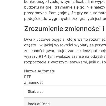
konkretnego tytułu, w tym z liczbą linii wy
budżetu na grę i trzymanie się go. Nie nal
przegranych. Pamiętajmy, że gry na automat
podejście do wygranych i przegranych jest 
Zrozumienie zmienności i
Dwa kluczowe pojęcia, które warto rozumieć p
często i w jakiej wysokości wypłaty są przyz
zmienności gwarantuje rzadsze, lecz potencj
wyższy RTP, tym większe szanse na odzyskan
rozpoczęcie z wyższymi stawkami, jeśli duż
Nazwa Automatu
RTP
Zmienność
Starburst
Book of Dead