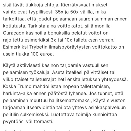
sisältävät tiukkoja ehtoja. Kierrätysvaatimukset
vaihtelevat tyypillisesti 35x ja 50x välillä, mikä
tarkoittaa, että joudut pelaamaan suuren summan ennen
kotiutusta. Tarkista aina voittokatot, sillä monilla
Curaçaon kasinoilla bonuksilla pelatut voitot on
rajoitettu esimerkiksi 3x tai 10x talletuksen verran.
Esimerkiksi Trybetin ilmaispyöräytysten voittokatto on
usein tiukka 100 euroa.
Käytä aktiivisesti kasinon tarjoamia vastuullisen
pelaamisen työkaluja. Aseta itsellesi päivittäiset tai
viikoittaiset talletusrajat heti ensitalletuksen yhteydessä.
Koska Trumo mahdollistaa nopean tallettamisen,
harkinta-aika ennen päätöstä lyhenee. Jos tunnet, että
pelaaminen muuttuu hallitsemattomaksi, käytä sivuston
tarjoamaa itsearviointia tai ota yhteys asiakaspalveluun
pelitilin sulkemiseksi. Luotettava toimija kunnioittaa
pyyntöäsi välittömästi.