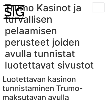
Trumo Kasinot ja
turvallisen
pelaamisen
perusteet joiden
avulla tunnistat
luotettavat sivustot
Luotettavan kasinon
tunnistaminen Trumo-
maksutavan avulla