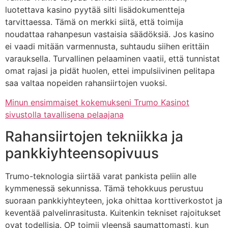
luotettava kasino pyytää silti lisädokumentteja
tarvittaessa. Tämä on merkki siitä, että toimija
noudattaa rahanpesun vastaisia säädöksiä. Jos kasino
ei vaadi mitään varmennusta, suhtaudu siihen erittäin
varauksella. Turvallinen pelaaminen vaatii, että tunnistat
omat rajasi ja pidät huolen, ettei impulsiivinen pelitapa
saa valtaa nopeiden rahansiirtojen vuoksi.
Minun ensimmaiset kokemukseni Trumo Kasinot
sivustolla tavallisena pelaajana
Rahansiirtojen tekniikka ja
pankkiyhteensopivuus
Trumo-teknologia siirtää varat pankista peliin alle
kymmenessä sekunnissa. Tämä tehokkuus perustuu
suoraan pankkiyhteyteen, joka ohittaa korttiverkostot ja
keventää palvelinrasitusta. Kuitenkin tekniset rajoitukset
ovat todellisia. OP toimii yleensä saumattomasti, kun