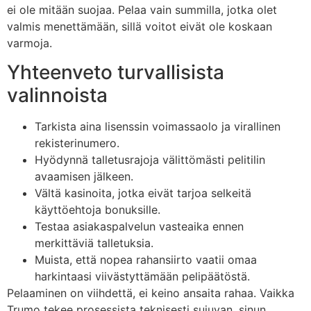
ei ole mitään suojaa. Pelaa vain summilla, jotka olet
valmis menettämään, sillä voitot eivät ole koskaan
varmoja.
Yhteenveto turvallisista
valinnoista
Tarkista aina lisenssin voimassaolo ja virallinen
rekisterinumero.
Hyödynnä talletusrajoja välittömästi pelitilin
avaamisen jälkeen.
Vältä kasinoita, jotka eivät tarjoa selkeitä
käyttöehtoja bonuksille.
Testaa asiakaspalvelun vasteaika ennen
merkittäviä talletuksia.
Muista, että nopea rahansiirto vaatii omaa
harkintaasi viivästyttämään pelipäätöstä.
Pelaaminen on viihdettä, ei keino ansaita rahaa. Vaikka
Trumo tekee prosessista teknisesti sujuvan, sinun