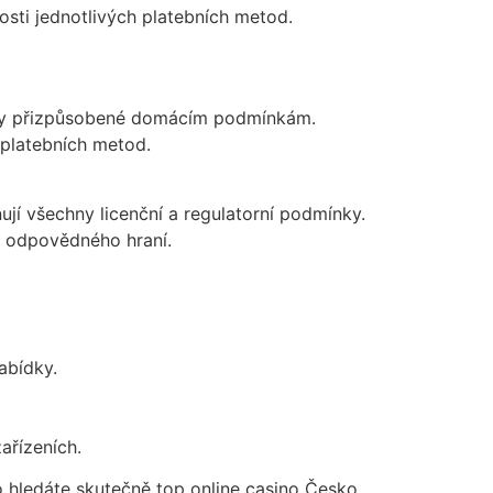
sti jednotlivých platebních metod.
užby přizpůsobené domácím podmínkám.
 platebních metod.
ují všechny licenční a regulatorní podmínky.
m odpovědného hraní.
abídky.
ařízeních.
bo hledáte skutečně top online casino Česko,