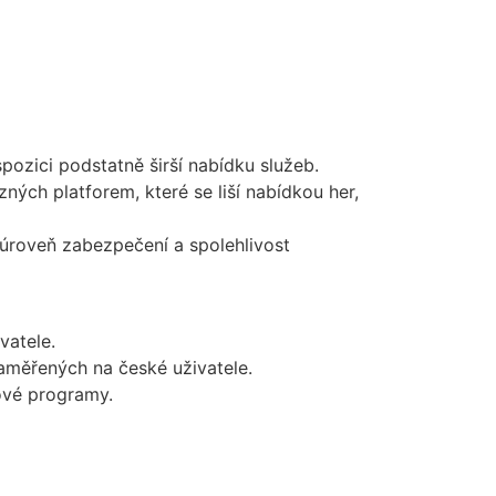
WHAT WE DO
ABOUT US
CONTACT US
pozici podstatně širší nabídku služeb.
ných platforem, které se liší nabídkou her,
 úroveň zabezpečení a spolehlivost
vatele.
aměřených na české uživatele.
sové programy.