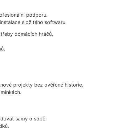
ofesionální podporu.
nstalace složitého softwaru.
potřeby domácích hráčů.
mů.
 nové projekty bez ověřené historie.
dmínkách.
odovat samy o sobě.
dků.