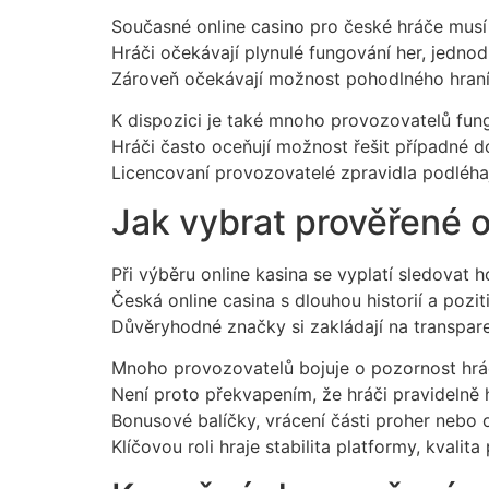
Současné online casino pro české hráče musí
Hráči očekávají plynulé fungování her, jedno
Zároveň očekávají možnost pohodlného hraní p
K dispozici je také mnoho provozovatelů fungu
Hráči často oceňují možnost řešit případné d
Licencovaní provozovatelé zpravidla podléhaj
Jak vybrat prověřené o
Při výběru online kasina se vyplatí sledovat 
Česká online casina s dlouhou historií a pozi
Důvěryhodné značky si zakládají na transpare
Mnoho provozovatelů bojuje o pozornost hrá
Není proto překvapením, že hráči pravidelně hl
Bonusové balíčky, vrácení části proher neb
Klíčovou roli hraje stabilita platformy, kval