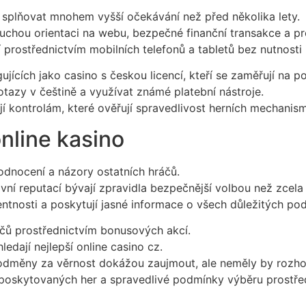
 splňovat mnohem vyšší očekávání než před několika lety.
duchou orientaci na webu, bezpečné finanční transakce a pr
rostřednictvím mobilních telefonů a tabletů bez nutnosti i
jících jako casino s českou licencí, kteří se zaměřují na 
otazy v češtině a využívat známé platební nástroje.
í kontrolám, které ověřují spravedlivost herních mechanis
nline kasino
hodnocení a názory ostatních hráčů.
tivní reputací bývají zpravidla bezpečnější volbou než zcela
ntnosti a poskytují jasné informace o všech důležitých po
čů prostřednictvím bonusových akcí.
edají nejlepší online casino cz.
o odměny za věrnost dokážou zaujmout, ale neměly by rozh
ita poskytovaných her a spravedlivé podmínky výběru prostře