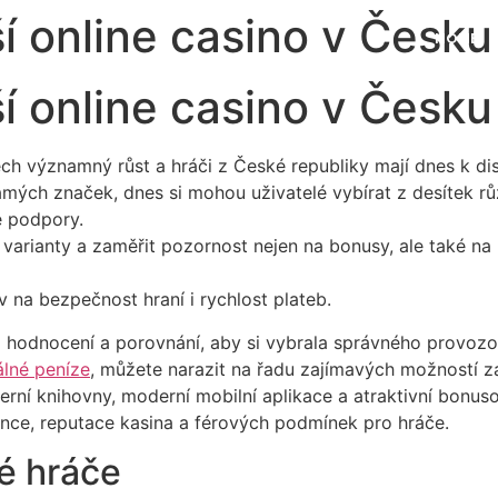
ší online casino v Česku
HOME
ší online casino v Česku
ch významný růst a hráči z České republiky mají dnes k dis
ámých značek, dnes si mohou uživatelé vybírat z desítek růz
é podpory.
varianty a zaměřit pozornost nejen na bonusy, ale také na
 na bezpečnost hraní i rychlost plateb.
á hodnocení a porovnání, aby si vybrala správného provozo
álné peníze
, můžete narazit na řadu zajímavých možností z
herní knihovny, moderní mobilní aplikace a atraktivní bonu
ence, reputace kasina a férových podmínek pro hráče.
é hráče