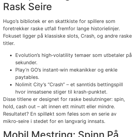
Rask Seire
Hugo’s bibliotek er en skattkiste for spillere som
foretrekker raske utfall fremfor lange historielinjer.
Fokuset ligger på klassiske slots, Crash, og andre raske
titler.
Evolution’s high‑volatility temaer som utbetaler på
sekunder.
Play’n GO’s instant‑win mekanikker og enkle
paytables.
Nolimit City’s “Crash” – et sanntids bettingspill
hvor innsatsene stiger til krash-punktet.
Disse titlene er designet for raske beslutninger: spin,
hold, cash out – alt innen ett minutt eller mindre.
Resultatet? En spilløkt som føles som en serie av
mikro‑seire i stedet for en langvarig innsats.
Mobil Mestring: Spinn På