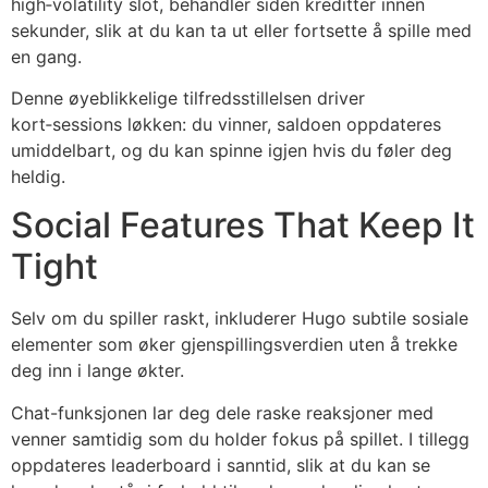
high‑volatility slot, behandler siden kreditter innen
sekunder, slik at du kan ta ut eller fortsette å spille med
en gang.
Denne øyeblikkelige tilfredsstillelsen driver
kort‑sessions løkken: du vinner, saldoen oppdateres
umiddelbart, og du kan spinne igjen hvis du føler deg
heldig.
Social Features That Keep It
Tight
Selv om du spiller raskt, inkluderer Hugo subtile sosiale
elementer som øker gjenspillingsverdien uten å trekke
deg inn i lange økter.
Chat-funksjonen lar deg dele raske reaksjoner med
venner samtidig som du holder fokus på spillet. I tillegg
oppdateres leaderboard i sanntid, slik at du kan se