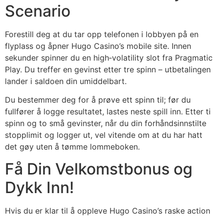
Scenario
Forestill deg at du tar opp telefonen i lobbyen på en
flyplass og åpner Hugo Casino’s mobile site. Innen
sekunder spinner du en high‑volatility slot fra Pragmatic
Play. Du treffer en gevinst etter tre spinn – utbetalingen
lander i saldoen din umiddelbart.
Du bestemmer deg for å prøve ett spinn til; før du
fullfører å logge resultatet, lastes neste spill inn. Etter ti
spinn og to små gevinster, når du din forhåndsinnstilte
stopplimit og logger ut, vel vitende om at du har hatt
det gøy uten å tømme lommeboken.
Få Din Velkomstbonus og
Dykk Inn!
Hvis du er klar til å oppleve Hugo Casino’s raske action