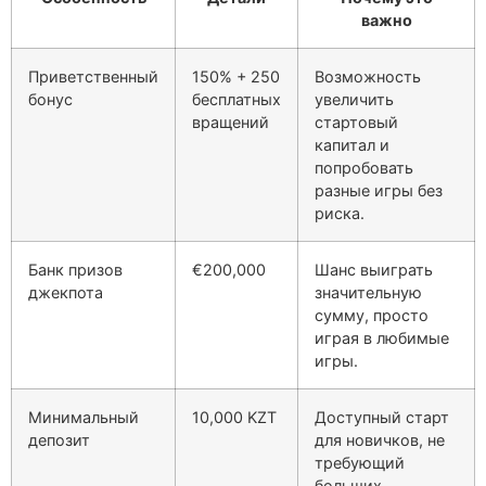
важно
Приветственный
150% + 250
Возможность
бонус
бесплатных
увеличить
вращений
стартовый
капитал и
попробовать
разные игры без
риска.
Банк призов
€200,000
Шанс выиграть
джекпота
значительную
сумму, просто
играя в любимые
игры.
Минимальный
10,000 KZT
Доступный старт
депозит
для новичков, не
требующий
больших