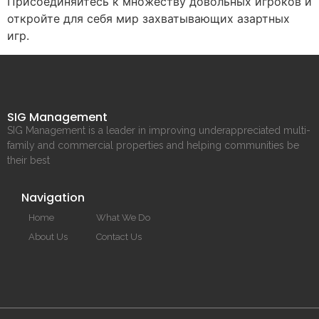
Присоединяйтесь к множеству довольных игроков и
откройте для себя мир захватывающих азартных
игр.
SIG Management
SIG Management is a leader in improving underappreciated multi-
family and commercial properties and helping communities be
their best
Navigation
Home
What We Do
About Us
Contact Us