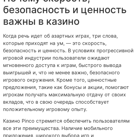
безопасность и ценность
важны в казино
Когда речь идет об азартных играх, три слова,
которые приходят на ум, — это скорость,
безопасность и ценность. В условиях прогрессивной
игровой индустрии пользователи ожидают
мгновенного доступа к играм, быстрого вывода
выигрышей и, что не менее важно, безопасного
игрового окружения. Кроме того, ценностные
предложения, такие как бонусы и акции, помогают
игрокам получать максимальную отдачу от своих
вкладов, что в свою очередь способствует
положительному игровому опыту.
Казино Pinco стремится обеспечить пользователям
все эти преимущества. Наличие мобильного
приложения, широкого выбора игр и