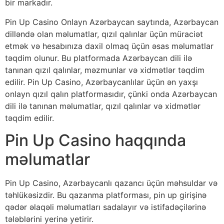
bir markadır.
Pin Up Casino Onlayn Azərbaycan saytında, Azərbaycan
dilləndə olan məlumatlar, qızıl qalınlar üçün müraciət
etmək və hesabınıza daxil olmaq üçün əsas məlumatlar
təqdim olunur. Bu platformada Azərbaycan dili ilə
tanınan qızıl qalınlar, məzmunlar və xidmətlər təqdim
edilir. Pin Up Casino, Azərbaycanlılar üçün ən yaxşı
onlayn qızıl qalın platformasıdır, çünki onda Azərbaycan
dili ilə tanınan məlumatlar, qızıl qalınlar və xidmətlər
təqdim edilir.
Pin Up Casino haqqında
məlumatlar
Pin Up Casino, Azərbaycanlı qazancı üçün məhsuldar və
təhlükəsizdir. Bu qazanma platforması, pin up girişinə
qədər əlaqəli məlumatları sadalayır və istifadəçilərinə
tələblərini yerinə yetirir.