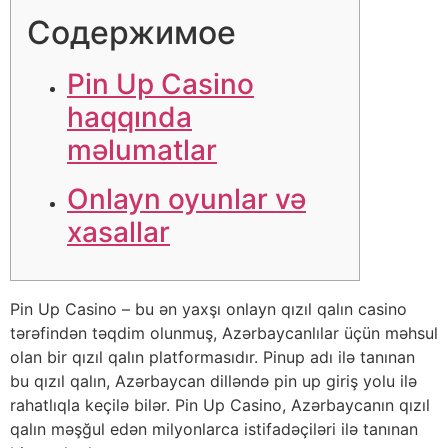
Содержимое
Pin Up Casino
haqqında
məlumatlar
Onlayn oyunlar və
xasallar
Pin Up Casino – bu ən yaxşı onlayn qızıl qalın casino
tərəfindən təqdim olunmuş, Azərbaycanlılar üçün məhsul
olan bir qızıl qalın platformasıdır. Pinup adı ilə tanınan
bu qızıl qalın, Azərbaycan dilləndə pin up giriş yolu ilə
rahatlıqla keçilə bilər. Pin Up Casino, Azərbaycanın qızıl
qalın məşğul edən milyonlarca istifadəçiləri ilə tanınan