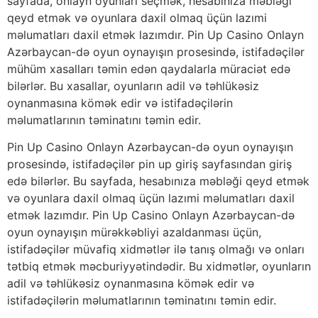
sayfada, onlayn oyunları seçmək, hesabınıza məbləği
qeyd etmək və oyunlara daxil olmaq üçün lazımi
məlumatları daxil etmək lazımdır. Pin Up Casino Onlayn
Azərbaycan-də oyun oynayışın prosesində, istifadəçilər
mühüm xasalları təmin edən qaydalarla müraciət edə
bilərlər. Bu xasallar, oyunların adil və təhlükəsiz
oynanmasına kömək edir və istifadəçilərin
məlumatlarının təminatını təmin edir.
Pin Up Casino Onlayn Azərbaycan-də oyun oynayışın
prosesində, istifadəçilər pin up giriş sayfasından giriş
edə bilərlər. Bu sayfada, hesabınıza məbləği qeyd etmək
və oyunlara daxil olmaq üçün lazımi məlumatları daxil
etmək lazımdır. Pin Up Casino Onlayn Azərbaycan-də
oyun oynayışın mürəkkəbliyi azaldanması üçün,
istifadəçilər müvafiq xidmətlər ilə tanış olmağı və onları
tətbiq etmək məcburiyyətindədir. Bu xidmətlər, oyunların
adil və təhlükəsiz oynanmasına kömək edir və
istifadəçilərin məlumatlarının təminatını təmin edir.