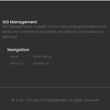
SIG Management
SIG Management is a leader in improving underappreciated multi-
family and commercial properties and helping communities be
their best
Navigation
Home
What We Do
About Us
Contact Us
© 2016 – Present SIG Management All Rights Reserved