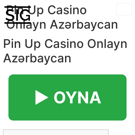
Pin Up Casino
Onlayn Azərbaycan
Pin Up Casino Onlayn
Azərbaycan
▶️ OYNA