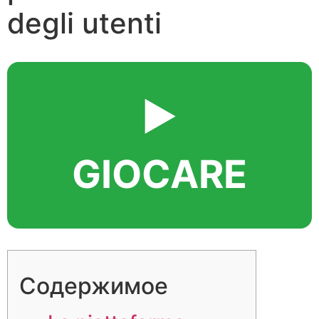
degli utenti
▶️
GIOCARE
Содержимое