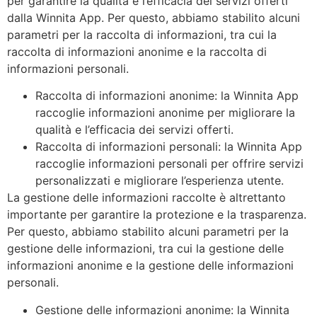
per garantire la qualità e l’efficacia dei servizi offerti
dalla Winnita App. Per questo, abbiamo stabilito alcuni
parametri per la raccolta di informazioni, tra cui la
raccolta di informazioni anonime e la raccolta di
informazioni personali.
Raccolta di informazioni anonime: la Winnita App
raccoglie informazioni anonime per migliorare la
qualità e l’efficacia dei servizi offerti.
Raccolta di informazioni personali: la Winnita App
raccoglie informazioni personali per offrire servizi
personalizzati e migliorare l’esperienza utente.
La gestione delle informazioni raccolte è altrettanto
importante per garantire la protezione e la trasparenza.
Per questo, abbiamo stabilito alcuni parametri per la
gestione delle informazioni, tra cui la gestione delle
informazioni anonime e la gestione delle informazioni
personali.
Gestione delle informazioni anonime: la Winnita