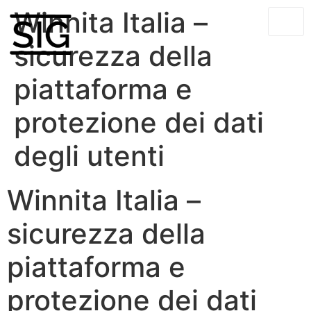
Winnita Italia –
sicurezza della
piattaforma e
protezione dei dati
degli utenti
Winnita Italia –
sicurezza della
piattaforma e
protezione dei dati