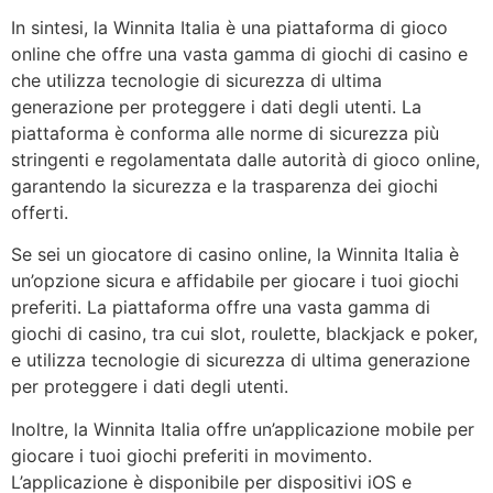
In sintesi, la Winnita Italia è una piattaforma di gioco
online che offre una vasta gamma di giochi di casino e
che utilizza tecnologie di sicurezza di ultima
generazione per proteggere i dati degli utenti. La
piattaforma è conforma alle norme di sicurezza più
stringenti e regolamentata dalle autorità di gioco online,
garantendo la sicurezza e la trasparenza dei giochi
offerti.
Se sei un giocatore di casino online, la Winnita Italia è
un’opzione sicura e affidabile per giocare i tuoi giochi
preferiti. La piattaforma offre una vasta gamma di
giochi di casino, tra cui slot, roulette, blackjack e poker,
e utilizza tecnologie di sicurezza di ultima generazione
per proteggere i dati degli utenti.
Inoltre, la Winnita Italia offre un’applicazione mobile per
giocare i tuoi giochi preferiti in movimento.
L’applicazione è disponibile per dispositivi iOS e