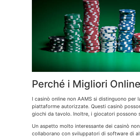
Perché i Migliori Onli
I casinò online non AAMS si distinguono per l
piattaforme autorizzate. Questi casinò posso
giochi da tavolo. Inoltre, i giocatori possono 
Un aspetto molto interessante dei casinò non 
collaborano con sviluppatori di software di al