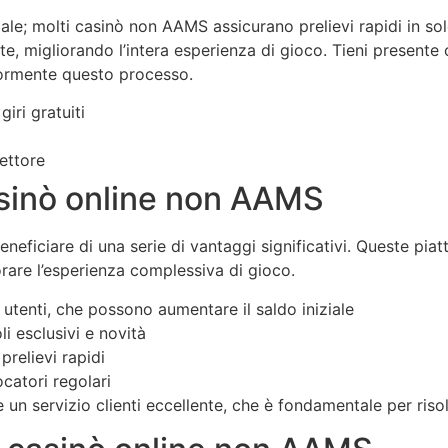
ciale; molti casinò non AAMS assicurano prelievi rapidi in sol
e, migliorando l’intera esperienza di gioco. Tieni presente 
eriormente questo processo.
iri gratuiti
settore
asinò online non AAMS
neficiare di una serie di vantaggi significativi. Queste pi
iorare l’esperienza complessiva di gioco.
utenti, che possono aumentare il saldo iniziale
li esclusivi e novità
relievi rapidi
ocatori regolari
e un servizio clienti eccellente, che è fondamentale per riso