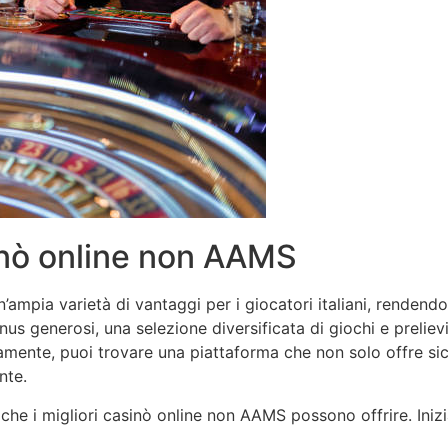
inò online non AAMS
’ampia varietà di vantaggi per i giocatori italiani, rendendo
us generosi, una selezione diversificata di giochi e preliev
iamente, puoi trovare una piattaforma che non solo offre s
nte.
che i migliori casinò online non AAMS possono offrire. Iniz