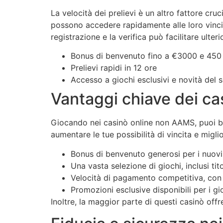
La velocità dei prelievi è un altro fattore cru
possono accedere rapidamente alle loro vincit
registrazione e la verifica può facilitare ult
Bonus di benvenuto fino a €3000 e 450 g
Prelievi rapidi in 12 ore
Accesso a giochi esclusivi e novità del 
Vantaggi chiave dei c
Giocando nei casinò online non AAMS, puoi be
aumentare le tue possibilità di vincita e migl
Bonus di benvenuto generosi per i nuovi 
Una vasta selezione di giochi, inclusi tito
Velocità di pagamento competitiva, con p
Promozioni esclusive disponibili per i gi
Inoltre, la maggior parte di questi casinò offr