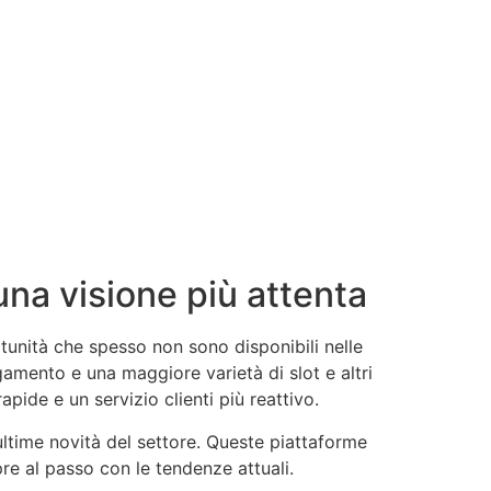
na visione più attenta
tunità che spesso non sono disponibili nelle
amento e una maggiore varietà di slot e altri
apide e un servizio clienti più reattivo.
ultime novità del settore. Queste piattaforme
re al passo con le tendenze attuali.