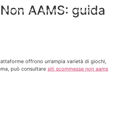
nò Non AAMS: guida
WHAT WE DO
ABOUT US
CONTACT US
iattaforme offrono un’ampia varietà di giochi,
 tema, può consultare
siti scommesse non aams