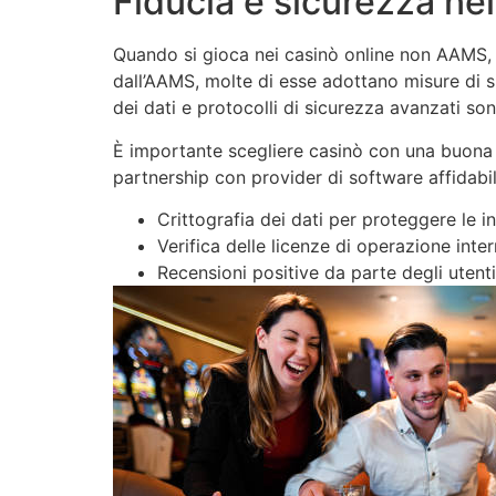
Fiducia e sicurezza ne
Quando si gioca nei casinò online non AAMS, 
dall’AAMS, molte di esse adottano misure di sic
dei dati e protocolli di sicurezza avanzati so
È importante scegliere casinò con una buona re
partnership con provider di software affidabi
Crittografia dei dati per proteggere le i
Verifica delle licenze di operazione inter
Recensioni positive da parte degli utenti