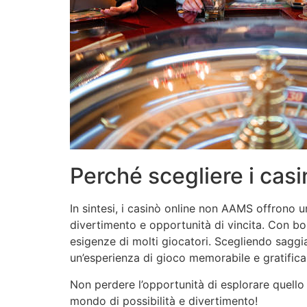
Perché scegliere i cas
In sintesi, i casinò online non AAMS offrono un
divertimento e opportunità di vincita. Con bon
esigenze di molti giocatori. Scegliendo sagg
un’esperienza di gioco memorabile e gratifica
Non perdere l’opportunità di esplorare quello 
mondo di possibilità e divertimento!