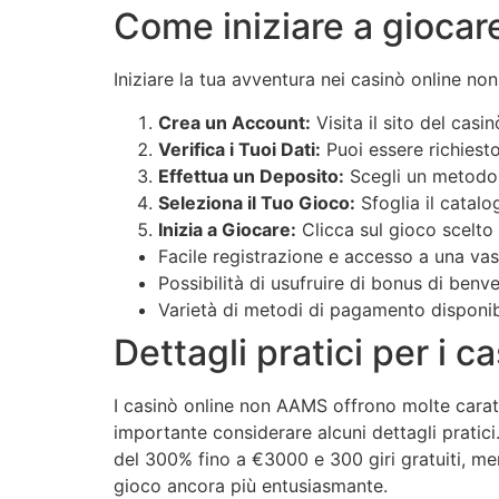
Come iniziare a giocar
Iniziare la tua avventura nei casinò online no
Crea un Account:
Visita il sito del casi
Verifica i Tuoi Dati:
Puoi essere richiesto 
Effettua un Deposito:
Scegli un metodo 
Seleziona il Tuo Gioco:
Sfoglia il catalo
Inizia a Giocare:
Clicca sul gioco scelto e
Facile registrazione e accesso a una va
Possibilità di usufruire di bonus di ben
Varietà di metodi di pagamento disponib
Dettagli pratici per i 
I casinò online non AAMS offrono molte caratt
importante considerare alcuni dettagli pratic
del 300% fino a €3000 e 300 giri gratuiti, me
gioco ancora più entusiasmante.