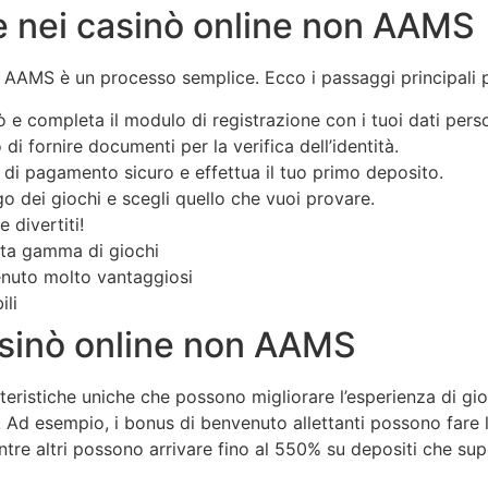
e nei casinò online non AAMS
n AAMS è un processo semplice. Ecco i passaggi principali per
nò e completa il modulo di registrazione con i tuoi dati perso
di fornire documenti per la verifica dell’identità.
di pagamento sicuro e effettua il tuo primo deposito.
go dei giochi e scegli quello che vuoi provare.
 divertiti!
sta gamma di giochi
venuto molto vantaggiosi
ili
casinò online non AAMS
eristiche uniche che possono migliorare l’esperienza di gio
i. Ad esempio, i bonus di benvenuto allettanti possono fare 
ntre altri possono arrivare fino al 550% su depositi che su