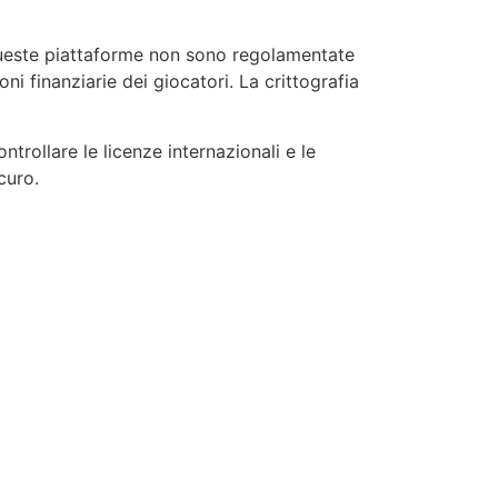
 queste piattaforme non sono regolamentate
i finanziarie dei giocatori. La crittografia
trollare le licenze internazionali e le
curo.