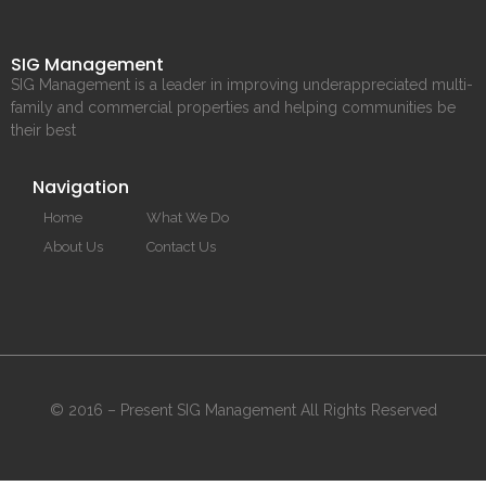
SIG Management
SIG Management is a leader in improving underappreciated multi-
family and commercial properties and helping communities be
their best
Navigation
Home
What We Do
About Us
Contact Us
© 2016 – Present SIG Management All Rights Reserved