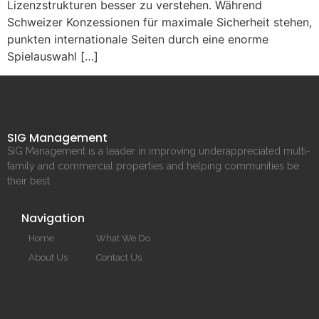
Lizenzstrukturen besser zu verstehen. Während
Schweizer Konzessionen für maximale Sicherheit stehen,
punkten internationale Seiten durch eine enorme
Spielauswahl […]
SIG Management
SIG Management is a leader in improving underappreciated multi-
family and commercial properties and helping communities be
their best
Navigation
Home
What We Do
About Us
Contact Us