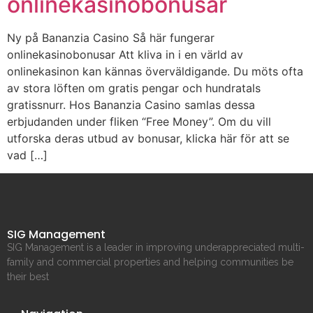
onlinekasinobonusar
Ny på Bananzia Casino Så här fungerar
onlinekasinobonusar Att kliva in i en värld av
onlinekasinon kan kännas överväldigande. Du möts ofta
av stora löften om gratis pengar och hundratals
gratissnurr. Hos Bananzia Casino samlas dessa
erbjudanden under fliken “Free Money”. Om du vill
utforska deras utbud av bonusar, klicka här för att se
vad […]
SIG Management
SIG Management is a leader in improving underappreciated multi-
family and commercial properties and helping communities be
their best