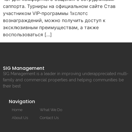
саппорта. Турниры на официальном сайте Став
участником VIP-программы 1хслотс
вознаграждений, можно получить доступ к
эксклюзивным преимуществам, а также
воспользоваться […]
SIG Management
SIG Management is a leader in improving underappreciated multi-
family and commercial properties and helping communities be
their best
Navigation
Home
What We Do
About Us
Contact Us