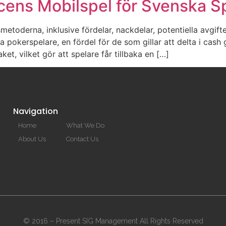
cens Mobilspel för Svenska S
metoderna, inklusive fördelar, nackdelar, potentiella avgi
ina pokerspelare, en fördel för de som gillar att delta i ca
t, vilket gör att spelare får tillbaka en […]
Navigation
Home
What We Do
About Us
Contact Us
© 2016 – Present SIG Management All Rights Reserved