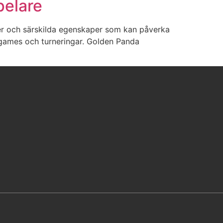
pelare
fter och särskilda egenskaper som kan påverka
sh games och turneringar. Golden Panda