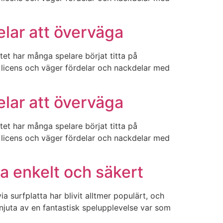
elar att överväga
tet har många spelare börjat titta på
k licens och väger fördelar och nackdelar med
elar att överväga
tet har många spelare börjat titta på
k licens och väger fördelar och nackdelar med
ta enkelt och säkert
a surfplatta har blivit alltmer populärt, och
e njuta av en fantastisk spelupplevelse var som