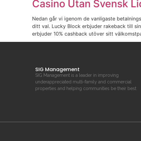
Casino Utan Svensk Li
Nedan går vi igenom de vanligaste betalnings
ditt val. Lucky Block erbjuder rakeback till s
erbjuder 10% cashback utöver sitt välkomstpake
SIG Management
SIG Management is a leader in improving
underappreciated multi-family and commercial
properties and helping communities be their best