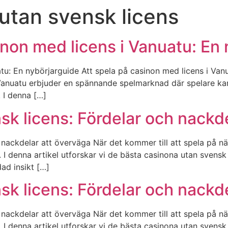
utan svensk licens
HOME
non med licens i Vanuatu: En 
u: En nybörjarguide Att spela på casinon med licens i Vanu
 Vanuatu erbjuder en spännande spelmarknad där spelare kan
. I denna […]
sk licens: Fördelar och nackd
 nackdelar att överväga När det kommer till att spela på nä
. I denna artikel utforskar vi de bästa casinona utan svens
ad insikt […]
sk licens: Fördelar och nackd
 nackdelar att överväga När det kommer till att spela på nä
. I denna artikel utforskar vi de bästa casinona utan svens