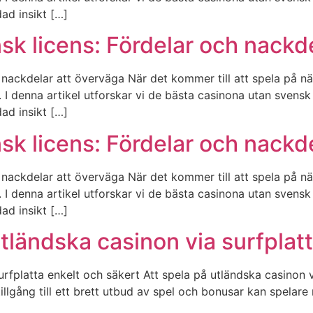
ad insikt […]
sk licens: Fördelar och nackd
 nackdelar att överväga När det kommer till att spela på nä
. I denna artikel utforskar vi de bästa casinona utan svens
ad insikt […]
sk licens: Fördelar och nackd
 nackdelar att överväga När det kommer till att spela på nä
. I denna artikel utforskar vi de bästa casinona utan svens
ad insikt […]
 utländska casinon via surfplat
urfplatta enkelt och säkert Att spela på utländska casinon vi
 tillgång till ett brett utbud av spel och bonusar kan spelar