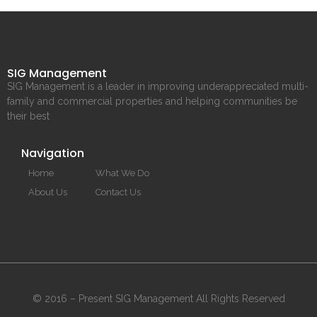
SIG Management
SIG Management is a leader in improving underappreciated multi-
family and commercial properties and helping communities be
their best
Navigation
Home
What We Do
About Us
Contact Us
© 2016 – Present SIG Management All Rights Reserved