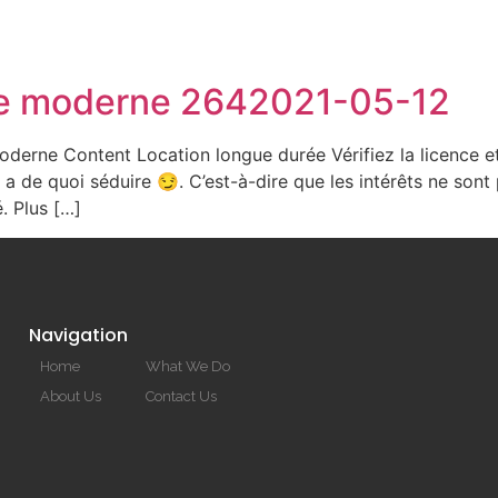
HOME
gne moderne 2642021-05-12
moderne Content Location longue durée Vérifiez la licence et
er a de quoi séduire 😏. C’est-à-dire que les intérêts ne so
. Plus […]
Navigation
Home
What We Do
About Us
Contact Us