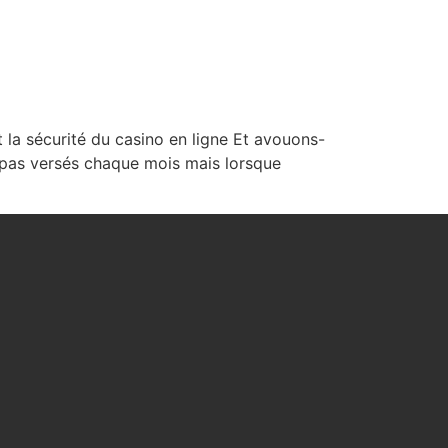
WHAT WE DO
ABOUT US
CONTACT US
 la sécurité du casino en ligne Et avouons-
nt pas versés chaque mois mais lorsque