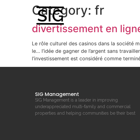
Category:
fr
divertissement en li
Le rôle culturel des casinos dans la société 
le… l’idée de gagner de l’argent sans travaill
l’investissement est considéré comme terminé
SIG Management
SIG Management is a leader in improving
underappreciated multi-family and commercial
properties and helping communities be their best