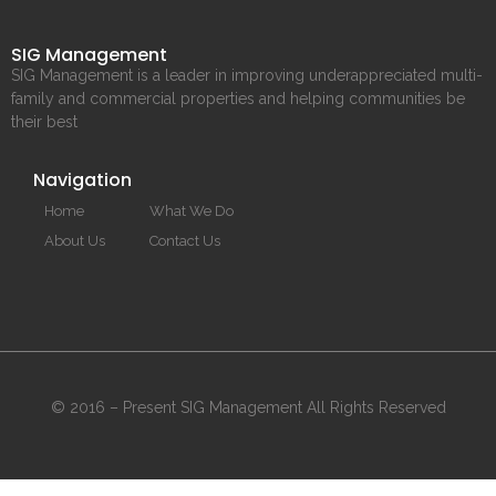
SIG Management
SIG Management is a leader in improving underappreciated multi-
family and commercial properties and helping communities be
their best
Navigation
Home
What We Do
About Us
Contact Us
© 2016 – Present SIG Management All Rights Reserved