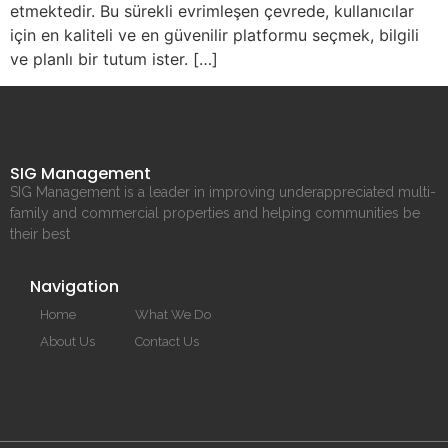
etmektedir. Bu sürekli evrimleşen çevrede, kullanıcılar
için en kaliteli ve en güvenilir platformu seçmek, bilgili
ve planlı bir tutum ister. […]
SIG Management
SIG Management is a leader in improving underappreciated multi-
family and commercial properties and helping communities be
their best
Navigation
Home
What We Do
About Us
Contact Us