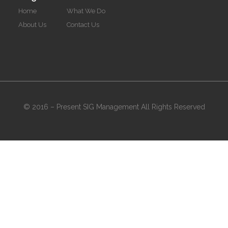
Home
What We Do
About Us
Contact Us
© 2016 – Present SIG Management All Rights Reserved