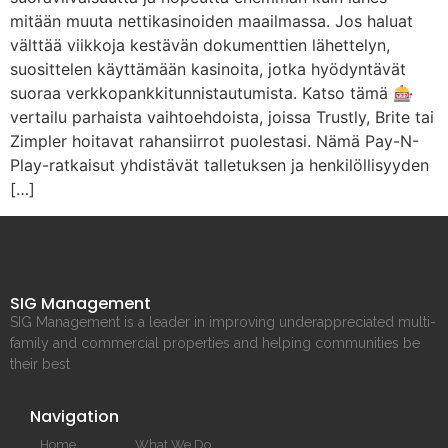
mitään muuta nettikasinoiden maailmassa. Jos haluat
välttää viikkoja kestävän dokumenttien lähettelyn,
suosittelen käyttämään kasinoita, jotka hyödyntävät
suoraa verkkopankkitunnistautumista. Katso tämä 🎰
vertailu parhaista vaihtoehdoista, joissa Trustly, Brite tai
Zimpler hoitavat rahansiirrot puolestasi. Nämä Pay-N-
Play-ratkaisut yhdistävät talletuksen ja henkilöllisyyden
[…]
SIG Management
SIG Management is a leader in improving underappreciated multi-
family and commercial properties and helping communities be
their best
Navigation
Home
What We Do