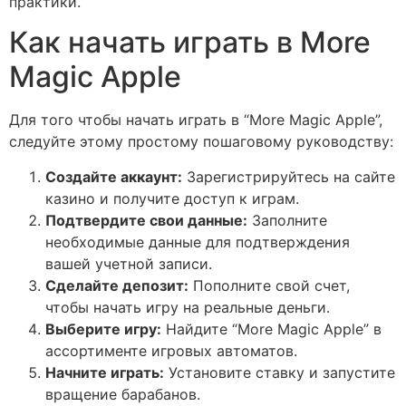
практики.
Как начать играть в More
Magic Apple
Для того чтобы начать играть в “More Magic Apple”,
следуйте этому простому пошаговому руководству:
Создайте аккаунт:
Зарегистрируйтесь на сайте
казино и получите доступ к играм.
Подтвердите свои данные:
Заполните
необходимые данные для подтверждения
вашей учетной записи.
Сделайте депозит:
Пополните свой счет,
чтобы начать игру на реальные деньги.
Выберите игру:
Найдите “More Magic Apple” в
ассортименте игровых автоматов.
Начните играть:
Установите ставку и запустите
вращение барабанов.