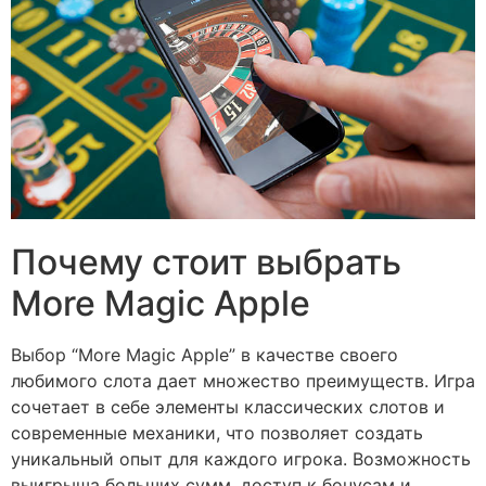
Почему стоит выбрать
More Magic Apple
Выбор “More Magic Apple” в качестве своего
любимого слота дает множество преимуществ. Игра
сочетает в себе элементы классических слотов и
современные механики, что позволяет создать
уникальный опыт для каждого игрока. Возможность
выигрыша больших сумм, доступ к бонусам и