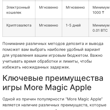
Электронный
Мгновенно
Мгновенно
Минимум
кошелек
1000 ₸
Криптовалюта
Мгновенно
1-5 дней
Минимум
0.01 BTC
Понимание различных методов депозита и вывода
поможет вам выбрать наиболее удобный вариант
для управления вашим игровым бюджетом. Важно
учитывать время обработки и лимиты, чтобы
избежать неожиданных задержек.
Ключевые преимущества
игры More Magic Apple
Одной из причин популярности “More Magic Apple”
является наличие различных преимуществ, которые