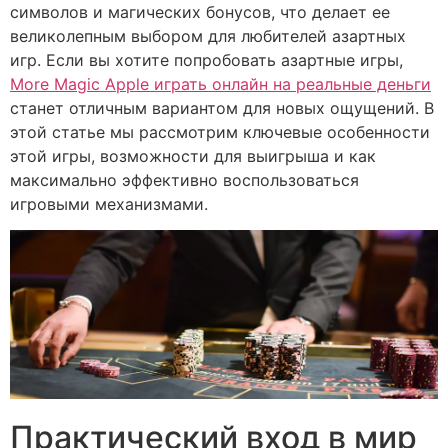
символов и магических бонусов, что делает ее
великолепным выбором для любителей азартных
игр. Если вы хотите попробовать азартные игры,
More Magic Apple играть онлайн на реальные деньги
станет отличным вариантом для новых ощущений. В
этой статье мы рассмотрим ключевые особенности
этой игры, возможности для выигрыша и как
максимально эффективно воспользоваться
игровыми механизмами.
Практический вход в мир