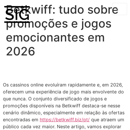
Betkwiff: tudo sobre
promoções e jogos
emocionantes em
2026
Os cassinos online evoluíram rapidamente e, em 2026,
oferecem uma experiência de jogo mais envolvente do
que nunca. O conjunto diversificado de jogos e
promoções disponíveis na Betkwiff destaca-se nesse
cenário dinâmico, especialmente em relação às ofertas
encontradas em
https://betkwiff.biz/pt/
que atraem um
público cada vez maior. Neste artigo, vamos explorar