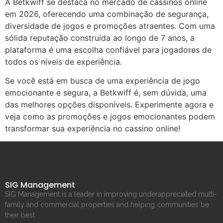
A Betkwiff se destaca no mercado de cassinos online
em 2026, oferecendo uma combinação de segurança,
diversidade de jogos e promoções atraentes. Com uma
sólida reputação construída ao longo de 7 anos, a
plataforma é uma escolha confiável para jogadores de
todos os níveis de experiência.
Se você está em busca de uma experiência de jogo
emocionante e segura, a Betkwiff é, sem dúvida, uma
das melhores opções disponíveis. Experimente agora e
veja como as promoções e jogos emocionantes podem
transformar sua experiência no cassino online!
SIG Management
SIG Management is a leader in improving underappreciated multi-
family and commercial properties and helping communities be
their best