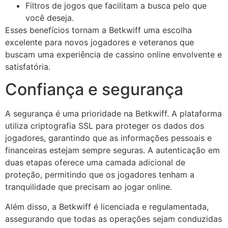
Filtros de jogos que facilitam a busca pelo que
você deseja.
Esses benefícios tornam a Betkwiff uma escolha
excelente para novos jogadores e veteranos que
buscam uma experiência de cassino online envolvente e
satisfatória.
Confiança e segurança
A segurança é uma prioridade na Betkwiff. A plataforma
utiliza criptografia SSL para proteger os dados dos
jogadores, garantindo que as informações pessoais e
financeiras estejam sempre seguras. A autenticação em
duas etapas oferece uma camada adicional de
proteção, permitindo que os jogadores tenham a
tranquilidade que precisam ao jogar online.
Além disso, a Betkwiff é licenciada e regulamentada,
assegurando que todas as operações sejam conduzidas