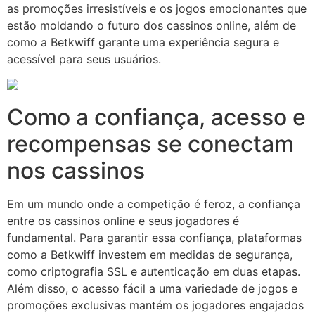
as promoções irresistíveis e os jogos emocionantes que
estão moldando o futuro dos cassinos online, além de
como a Betkwiff garante uma experiência segura e
acessível para seus usuários.
Como a confiança, acesso e
recompensas se conectam
nos cassinos
Em um mundo onde a competição é feroz, a confiança
entre os cassinos online e seus jogadores é
fundamental. Para garantir essa confiança, plataformas
como a Betkwiff investem em medidas de segurança,
como criptografia SSL e autenticação em duas etapas.
Além disso, o acesso fácil a uma variedade de jogos e
promoções exclusivas mantém os jogadores engajados