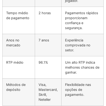
jogador.
Tempo médio
2 horas
Pagamentos rápidos
de pagamento
proporcionam
confiança e
segurança.
Anos no
7 anos
Experiência
mercado
comprovada no
setor.
RTP médio
96.1%
Um alto RTP indica
melhores chances de
ganhar.
Métodos de
Visa,
Flexibilidade nas
depósito
Mastercard,
opções de
Skrill,
pagamento.
Neteller