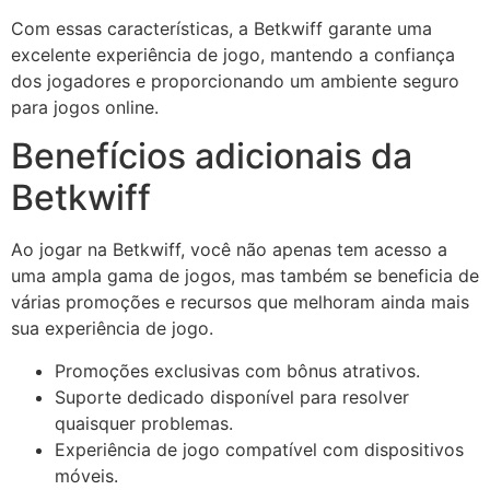
Com essas características, a Betkwiff garante uma
excelente experiência de jogo, mantendo a confiança
dos jogadores e proporcionando um ambiente seguro
para jogos online.
Benefícios adicionais da
Betkwiff
Ao jogar na Betkwiff, você não apenas tem acesso a
uma ampla gama de jogos, mas também se beneficia de
várias promoções e recursos que melhoram ainda mais
sua experiência de jogo.
Promoções exclusivas com bônus atrativos.
Suporte dedicado disponível para resolver
quaisquer problemas.
Experiência de jogo compatível com dispositivos
móveis.