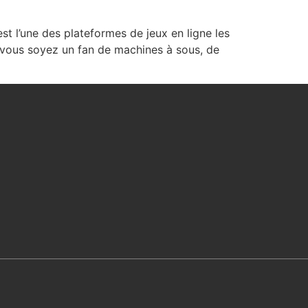
t l’une des plateformes de jeux en ligne les
 vous soyez un fan de machines à sous, de