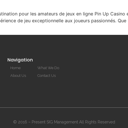
ination pour les amateurs de jeux en ligne Pin Up Casino es
érience de jeu exceptionnelle aux joueurs passionnés. Que
Navigation
Home
What We Do
About Us
Contact Us
© 2016 – Present SIG Management All Rights Reserved